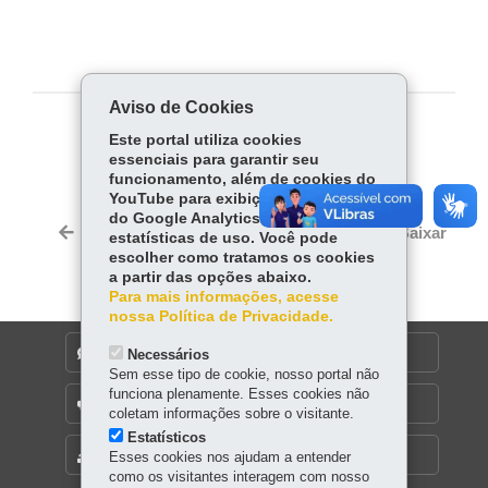
Aviso de Cookies
COMPARTILHE:
Este portal utiliza cookies
essenciais para garantir seu
Fa
W
funcionamento, além de cookies do
YouTube para exibição de vídeos e
ce
ha
Tw
do Google Analytics para coleta de
bo
ts
Voltar
Início
Imprimir
Baixar
estatísticas de uso. Você pode
itt
ok
Ap
escolher como tratamos os cookies
er
a partir das opções abaixo.
p
Para mais informações, acesse
nossa Política de Privacidade.
DENUNCIE CORRUPÇÃO
Necessários
Sem esse tipo de cookie, nosso portal não
funciona plenamente. Esses cookies não
OUVIDORIA
coletam informações sobre o visitante.
Estatísticos
MAPA DO SITE
Esses cookies nos ajudam a entender
como os visitantes interagem com nosso