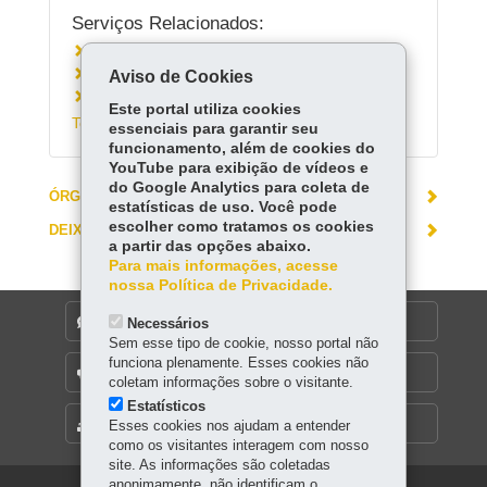
Serviços Relacionados:
Consultar a programação do Teatro Guaíra
Aviso de Cookies
Conhecer o Balé Teatro Guaíra
Conhecer o G2 Companhia de Dança do
Este portal utiliza cookies
Teatro Guaíra
essenciais para garantir seu
funcionamento, além de cookies do
YouTube para exibição de vídeos e
do Google Analytics para coleta de
ÓRGÃO RESPONSÁVEL
estatísticas de uso. Você pode
escolher como tratamos os cookies
DEIXE SUA OPINIÃO
a partir das opções abaixo.
Para mais informações, acesse
nossa Política de Privacidade.
DENUNCIE CORRUPÇÃO
Necessários
Sem esse tipo de cookie, nosso portal não
funciona plenamente. Esses cookies não
OUVIDORIA
coletam informações sobre o visitante.
Estatísticos
MAPA DO SITE
Esses cookies nos ajudam a entender
como os visitantes interagem com nosso
site. As informações são coletadas
anonimamente, não identificam o