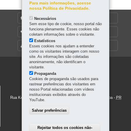
Para mais informações, acesse
nossa Política de Privacidade.
DENUNCIE CORRUPÇÃO
Necessários
Sem esse tipo de cookie, nosso portal não
funciona plenamente. Esses cookies não
OUVIDORIA
coletam informações sobre o visitante.
Estatísticos
MAPA DO SITE
Esses cookies nos ajudam a entender
como os visitantes interagem com nosso
site. As informações são coletadas
anonimamente, não identificam o
Navegação
visitante.
Propaganda
principal
Cookies de propaganda são usados para
rastrear preferências dos visitantes em
MUSEU PARANAENSE
nosso Portal relacionadas com vídeos
institucionais exibidos através do
Rua Kellers, 289 - Alto São Francisco
-
80.410-100
-
Curitiba
-
PR
YouTube.
MAPA
Telefone: +55 41 3304-3300
Salvar preferências
Terça a domingo, das 10h às 17h30.
Rejeitar todos os cookies não-