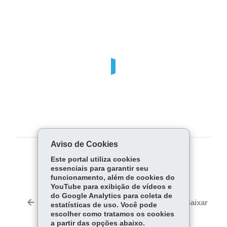
Aviso de Cookies
COMPARTILHE:
Este portal utiliza cookies
essenciais para garantir seu
Fa
W
funcionamento, além de cookies do
YouTube para exibição de vídeos e
ce
ha
Tw
do Google Analytics para coleta de
bo
ts
Voltar
Início
Imprimir
Baixar
estatísticas de uso. Você pode
itt
ok
Ap
escolher como tratamos os cookies
er
a partir das opções abaixo.
p