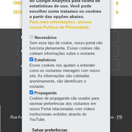
do Google Analytics para coleta de
ÓRGÃO RESPONSÁVEL
estatísticas de uso. Você pode
escolher como tratamos os cookies
DEIXE SUA OPINIÃO
a partir das opções abaixo.
Para mais informações, acesse
nossa Política de Privacidade.
DENUNCIE CORRUPÇÃO
Necessários
Sem esse tipo de cookie, nosso portal não
funciona plenamente. Esses cookies não
OUVIDORIA
coletam informações sobre o visitante.
Estatísticos
MAPA DO SITE
Esses cookies nos ajudam a entender
como os visitantes interagem com nosso
site. As informações são coletadas
anonimamente, não identificam o
Navegação
visitante.
Propaganda
principal
Cookies de propaganda são usados para
rastrear preferências dos visitantes em
MUSEU PARANAENSE
nosso Portal relacionadas com vídeos
institucionais exibidos através do
Rua Kellers, 289 - Alto São Francisco
-
80.410-100
-
Curitiba
-
PR
YouTube.
MAPA
Telefone: +55 41 3304-3300
Salvar preferências