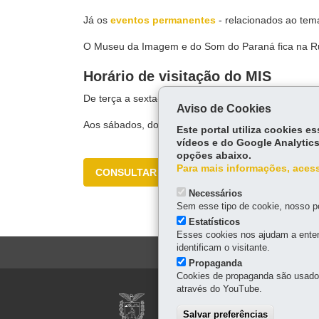
Já os
eventos permanentes
- relacionados ao tema
O Museu da Imagem e do Som do Paraná fica na Rua
Horário de visitação do MIS
De terça a sexta-feira, das 9h às 18h.
Aviso de Cookies
Aos sábados, domingos e feriados, das 10h às 16h.
Este portal utiliza cookies 
vídeos e do Google Analytics
opções abaixo.
Para mais informações, acess
CONSULTAR
Necessários
Sem esse tipo de cookie, nosso po
Estatísticos
Esses cookies nos ajudam a enten
identificam o visitante.
Propaganda
Cookies de propaganda são usados 
Navegação
através do YouTube.
MUSEU PARANAE
principal
Salvar preferências