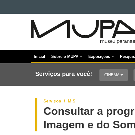
Ir para o conteúdo
MUSEU
Ir para a navegação
Ir para a busca
PARANAENSE
Mapa do site
Inicial
Sobre o MUPA
Exposições
Pesquis
Navegação
principal
Serviços para você!
CINEMA
Serviços
MIS
Consultar a pro
Imagem e do Som