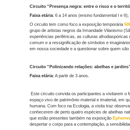
Circuito “Presença negra: entre o risco e o terri
Faixa etária
: 6 a 14 anos (ensino fundamental I e II);
O circuito tem como foco a exposição temporária
50
grupo de artistas negros da Irmandade Vilanismo (Sã
experiências periféricas, as culturas afrodiaspóricas 
comum e a ressignificação de símbolos e imaginário
em nossa sociedade e a questionar sobre quem são c
Circuito “Polinizando relações: abelhas e jardins
Faixa etária
: A partir de 3 anos.
Este circuito convida os participantes a visitarem 
espaço vivo de patrimônio material e imaterial, em
humana. Com foco na Ecologia, a visita traz observaç
conhecerem de perto quatro espécies de abelhas na
que estão presentes também na exposição
Ephemer
despertar o corpo para a contemplação, a sensibilid