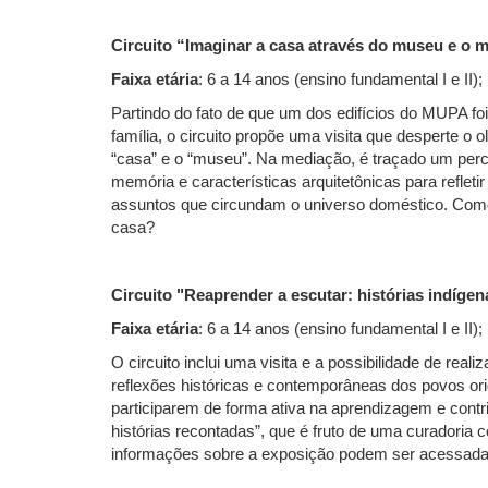
Circuito “Imaginar a casa através do museu e o 
Faixa etária
: 6 a 14 anos (ensino fundamental I e II);
Partindo do fato de que um dos edifícios do MUPA foi
família, o circuito propõe uma visita que desperte o 
“casa” e o “museu”. Na mediação, é traçado um pe
memória e características arquitetônicas para refleti
assuntos que circundam o universo doméstico. Com
casa?
Circuito "Reaprender a escutar: histórias indíge
Faixa etária
: 6 a 14 anos (ensino fundamental I e II);
O circuito inclui uma visita e a possibilidade de rea
reflexões históricas e contemporâneas dos povos origi
participarem de forma ativa na aprendizagem e contri
histórias recontadas”, que é fruto de uma curadoria
informações sobre a exposição podem ser acessad