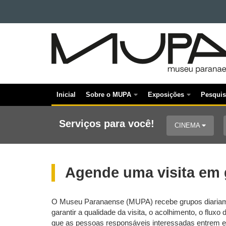
Ir para o conteúdo
MUSEU
Ir para a navegação
Ir para a busca
PARANAENSE
Mapa do site
Inicial
Sobre o MUPA
Exposições
Pesquis
Navegação
principal
Serviços para você!
CINEMA
Agende uma visita em
O Museu Paranaense (MUPA) recebe grupos diariamen
garantir a qualidade da visita, o acolhimento, o flu
que as pessoas responsáveis interessadas entrem 