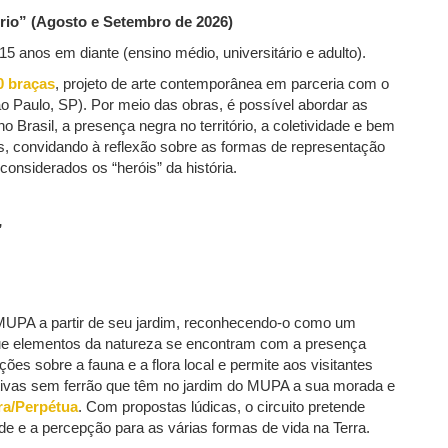
tório” (Agosto e Setembro de 2026)
 15 anos em diante (ensino médio, universitário e adulto).
0 braças
, projeto de arte contemporânea em parceria com o
o Paulo, SP). Por meio das obras, é possível abordar as
no Brasil, a presença negra no território, a coletividade e bem
s, convidando à reflexão sobre as formas de representação
onsiderados os “heróis” da história.
”
o MUPA a partir de seu jardim, reconhecendo-o como um
 que elementos da natureza se encontram com a presença
ões sobre a fauna e a flora local e permite aos visitantes
tivas sem ferrão que têm no jardim do MUPA a sua morada e
a/Perpétua
. Com propostas lúdicas, o circuito pretende
ade e a percepção para as várias formas de vida na Terra.