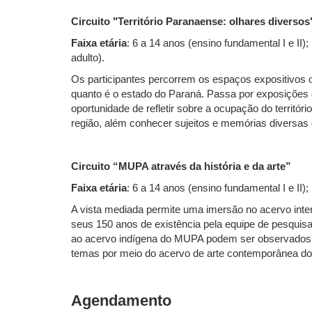
Circuito "Território Paranaense: olhares diversos
Faixa etária
: 6 a 14 anos (ensino fundamental I e II)
adult
Os participantes percorrem os espaços expositivos ouv
quanto é o estado do Paraná. Passa por exposições d
oportunidade de refletir sobre a ocupação do territór
região, além conhecer sujeitos e memórias diversas
Circuito “MUPA através da história e da arte”
Faixa etária
: 6 a 14 anos (ensino fundamental I e II);
A vista mediada permite uma imersão no acervo inter
seus 150 anos de existência pela equipe de pesquisad
ao acervo indígena do MUPA podem ser observados na
temas por meio do acervo de arte contemporânea d
Agendamento